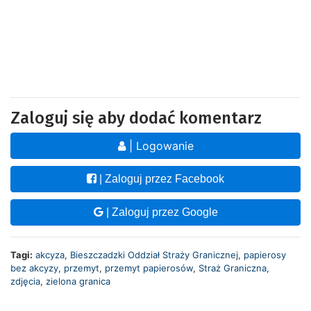
Zaloguj się aby dodać komentarz
| Logowanie
| Zaloguj przez Facebook
| Zaloguj przez Google
Tagi:
akcyza
,
Bieszczadzki Oddział Straży Granicznej
,
papierosy
bez akcyzy
,
przemyt
,
przemyt papierosów
,
Straż Graniczna
,
zdjęcia
,
zielona granica