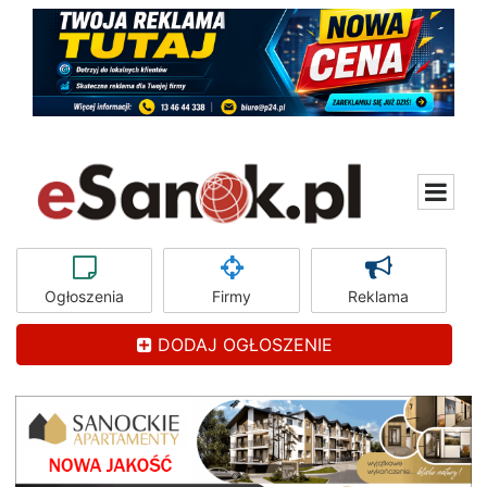
Ogłoszenia
Firmy
Reklama
DODAJ OGŁOSZENIE