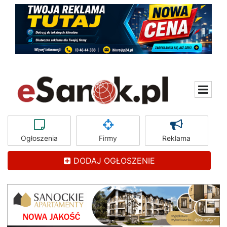
Ogłoszenia
Firmy
Reklama
DODAJ OGŁOSZENIE