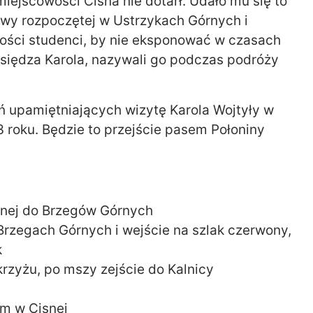
iejscowości Cisna nie dotarł. Udało mu się to
awy rozpoczętej w Ustrzykach Górnych i
ości studenci, by nie eksponować w czasach
iędza Karola, nazywali go podczas podróży
ń upamiętniających wizytę Karola Wojtyły w
 roku. Będzie to przejście pasem Połoniny
snej do Brzegów Górnych
rzegach Górnych i wejście na szlak czerwony,
k
rzyżu, po mszy zejście do Kalnicy
im w Cisnej