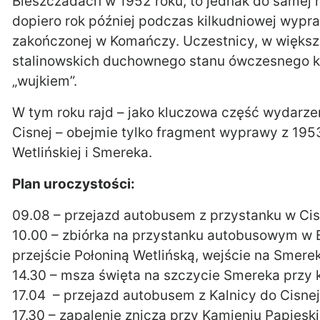
Bieszczadach w 1952 roku, to jednak do samej m
dopiero rok później podczas kilkudniowej wypr
zakończonej w Komańczy. Uczestnicy, w większ
stalinowskich duchownego stanu ówczesnego ks
„wujkiem”.
W tym roku rajd – jako kluczowa część wydarze
Cisnej – obejmie tylko fragment wyprawy z 1953
Wetlińskiej i Smereka.
Plan uroczystości:
09.08 – przejazd autobusem z przystanku w Ci
10.00 – zbiórka na przystanku autobusowym w B
przejście Połoniną Wetlińską, wejście na Smere
14.30 – msza święta na szczycie Smereka przy k
17.04 – przejazd autobusem z Kalnicy do Cisnej
17.30 – zapalenie znicza przy Kamieniu Papiesk