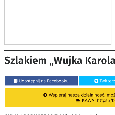
Szlakiem „Wujka Karol
Udostępnij na Facebooku
Twitter
Wspieraj naszą działalność, mo
KAWA: https://b