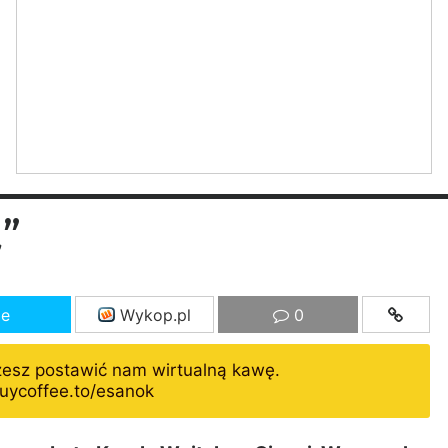
a”
ze
Wykop.pl
0
żesz postawić nam wirtualną kawę.
uycoffee.to/esanok