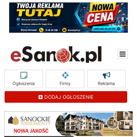
Ogłoszenia
Firmy
Reklama
DODAJ OGŁOSZENIE