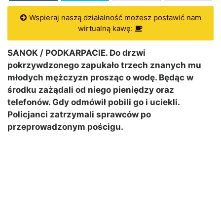
Wspieraj naszą działalność możesz postawić nam
wirtualną kawę:
SANOK / PODKARPACIE. Do drzwi
pokrzywdzonego zapukało trzech znanych mu
młodych mężczyzn prosząc o wodę. Będąc w
środku zażądali od niego pieniędzy oraz
telefonów. Gdy odmówił pobili go i uciekli.
Policjanci zatrzymali sprawców po
przeprowadzonym pościgu.