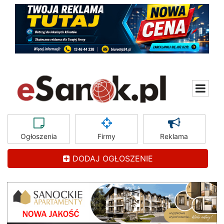
Ogłoszenia
Firmy
Reklama
DODAJ OGŁOSZENIE