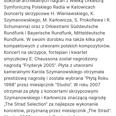
dokonał archiwalnych nagrań z Wielką Orkiestrą
Symfoniczną Polskiego Radia w Katowicach
(koncerty skrzypcowe H. Wieniawskiego, K.
Szymanowskiego, M. Karłowicza, S. Prokofiewa i R.
Schumanna) oraz z Orkiestrami Süddeutsche
Rundfunk i Bayerische Rundfunk, Mitteldeutsche
Rundfunk. W swoim dorobku ma także kilka płyt
kompaktowych z utworami polskich kompozytorów.
Koncert na skrzypce, fortepian i kwartet
smyczkowy E. Chaussona został nagrodzony
nagrodą “Fryderyk 2005“. Płyta z utworami
kameralnymi Karola Szymanowskiego otrzymała
prestiżową nagrodę i została wybrana “Płytą Roku
1998“ przez miesięcznik “Studio“. W roku 2007
otrzymał za płytę z koncertami skrzypcowymi
Szymanowskiego i Karłowicza znaczącą nagrodę
„The Strad Selection“ za najlepsze wykonanie
koncetow, przyznaną przez miesięcznik „The Strad“.