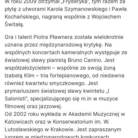
W roku 2009 otrzymał „Fryderyka“, tym razem za
płytę z utworami Karola Szymanowskiego i Pawła
Kochańskiego, nagraną wspólnie z Wojciechem
Świtałą.
Gra i talent Piotra Pławnera została wielokrotnie
uznana przez międzynarodową krytykę. Na
wspólnych koncertach kameralnych występuje ze
światowej sławy pianistą Bruno Canino. Jest
współzałożycielem – wspólnie ze swoją żoną
Izabelą Klim – tria fortepianowego, od niedawna
również kwartetu smyczkowego. Jest
prymariuszem światowej sławy kwintetu „I
Salonisti“, specjalizującego się m.in w muzyce
filmowej oraz jazzowej.
Od 2002 roku wykłada w Akademii Muzycznej w
Katowicach oraz w Konserwatorium im. W.
Lutosławskiego w Krakowie. Jest zapraszanym
jurorem w międzynarodowych konkursach