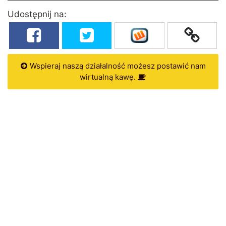
Udostępnij na:
Wspieraj naszą działalność możesz postawić nam
wirtualną kawę.