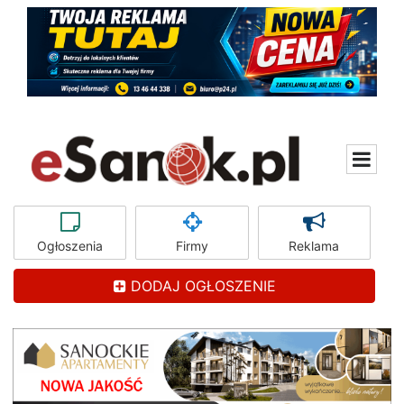
Ogłoszenia
Firmy
Reklama
DODAJ OGŁOSZENIE