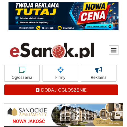
Ogłoszenia
Firmy
Reklama
DODAJ OGŁOSZENIE