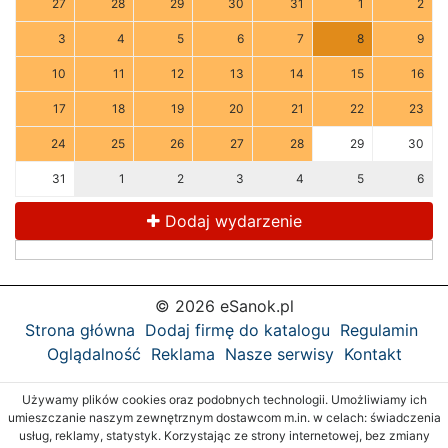
27
28
29
30
31
1
2
3
4
5
6
7
8
9
10
11
12
13
14
15
16
17
18
19
20
21
22
23
24
25
26
27
28
29
30
31
1
2
3
4
5
6
Dodaj wydarzenie
© 2026 eSanok.pl
Strona główna
Dodaj firmę do katalogu
Regulamin
Oglądalność
Reklama
Nasze serwisy
Kontakt
Używamy plików cookies oraz podobnych technologii. Umożliwiamy ich
umieszczanie naszym zewnętrznym dostawcom m.in. w celach: świadczenia
usług, reklamy, statystyk. Korzystając ze strony internetowej, bez zmiany