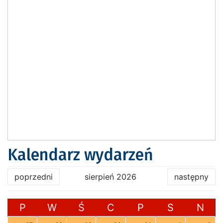
Kalendarz wydarzeń
poprzedni
sierpień 2026
następny
P
W
Ś
C
P
S
N