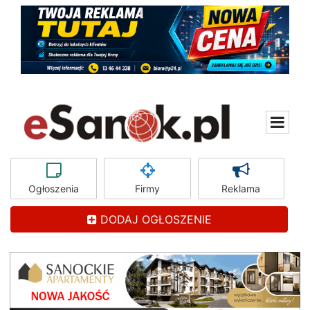
Ogłoszenia
Firmy
Reklama
DODAJ OGŁOSZENIE