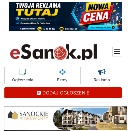
Ogłoszenia
Firmy
Reklama
DODAJ OGŁOSZENIE