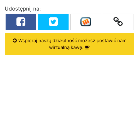
Udostępnij na:
Wspieraj naszą działalność możesz postawić nam
wirtualną kawę.