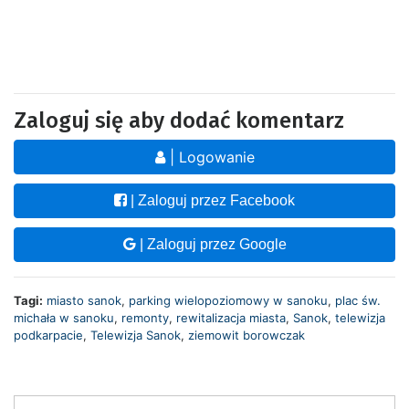
Zaloguj się aby dodać komentarz
| Logowanie
| Zaloguj przez Facebook
| Zaloguj przez Google
Tagi:
miasto sanok
,
parking wielopoziomowy w sanoku
,
plac św.
michała w sanoku
,
remonty
,
rewitalizacja miasta
,
Sanok
,
telewizja
podkarpacie
,
Telewizja Sanok
,
ziemowit borowczak