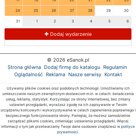
24
25
26
27
28
29
30
31
1
2
3
4
5
6
Dodaj wydarzenie
© 2026 eSanok.pl
Strona główna
Dodaj firmę do katalogu
Regulamin
Oglądalność
Reklama
Nasze serwisy
Kontakt
Używamy plików cookies oraz podobnych technologii. Umożliwiamy ich
umieszczanie naszym zewnętrznym dostawcom m.in. w celach: świadczenia
usług, reklamy, statystyk. Korzystając ze strony internetowej, bez zmiany
ustawień przeglądarki, wyrażasz zgodę na ich zapisywanie w Twoim
urządzeniu końcowym i wykorzystywanie w celach zapewnienia poprawnego i
bezpiecznego funkcjonowania strony. Pamiętaj, że możesz samodzielnie
zarządzać plikami cookies, zmieniając ustawienia przeglądarki. Więcej
informacji o tym jak przetwarzamy Twoje dane osobowe znajdziesz w
polityce
prywatności.