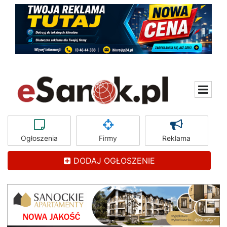
Ogłoszenia
Firmy
Reklama
DODAJ OGŁOSZENIE