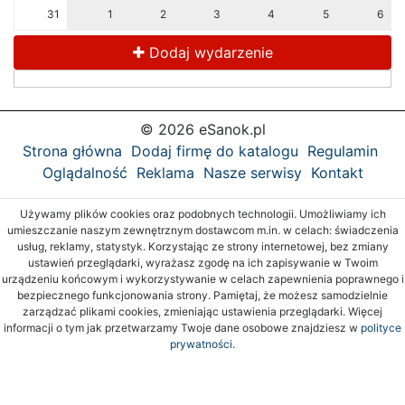
31
1
2
3
4
5
6
Dodaj wydarzenie
© 2026 eSanok.pl
Strona główna
Dodaj firmę do katalogu
Regulamin
Oglądalność
Reklama
Nasze serwisy
Kontakt
Używamy plików cookies oraz podobnych technologii. Umożliwiamy ich
umieszczanie naszym zewnętrznym dostawcom m.in. w celach: świadczenia
usług, reklamy, statystyk. Korzystając ze strony internetowej, bez zmiany
ustawień przeglądarki, wyrażasz zgodę na ich zapisywanie w Twoim
urządzeniu końcowym i wykorzystywanie w celach zapewnienia poprawnego i
bezpiecznego funkcjonowania strony. Pamiętaj, że możesz samodzielnie
zarządzać plikami cookies, zmieniając ustawienia przeglądarki. Więcej
informacji o tym jak przetwarzamy Twoje dane osobowe znajdziesz w
polityce
prywatności.