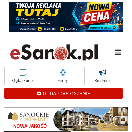
Ogłoszenia
Firmy
Reklama
DODAJ OGŁOSZENIE