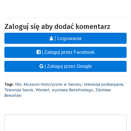
Zaloguj się aby dodać komentarz
| Logowanie
| Zaloguj przez Facebook
| Zaloguj przez Google
Tagi:
film
,
Muzeum Historyczne w Sanoku
,
telewizja podkarpacie
,
Telewizja Sanok
,
Wiedeń
,
wystawa Beksińskiego
,
Zdzisław
Beksiński