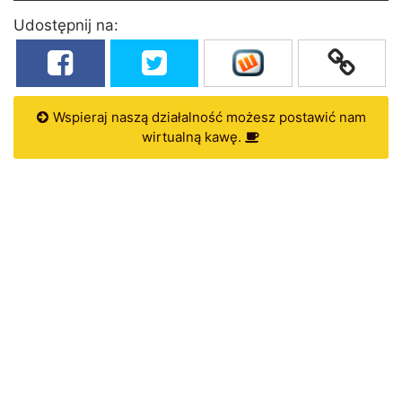
Udostępnij na:
Wspieraj naszą działalność możesz postawić nam
wirtualną kawę.