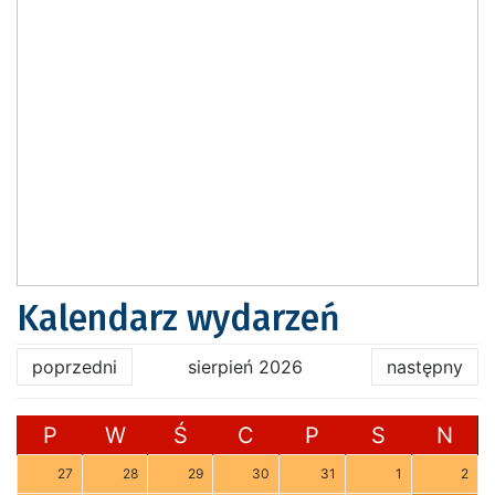
Kalendarz wydarzeń
poprzedni
sierpień 2026
następny
P
W
Ś
C
P
S
N
27
28
29
30
31
1
2