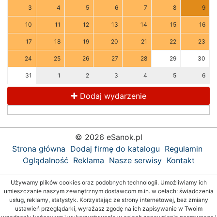
3
4
5
6
7
8
9
10
11
12
13
14
15
16
17
18
19
20
21
22
23
24
25
26
27
28
29
30
31
1
2
3
4
5
6
Dodaj wydarzenie
© 2026 eSanok.pl
Strona główna
Dodaj firmę do katalogu
Regulamin
Oglądalność
Reklama
Nasze serwisy
Kontakt
Używamy plików cookies oraz podobnych technologii. Umożliwiamy ich
umieszczanie naszym zewnętrznym dostawcom m.in. w celach: świadczenia
usług, reklamy, statystyk. Korzystając ze strony internetowej, bez zmiany
ustawień przeglądarki, wyrażasz zgodę na ich zapisywanie w Twoim