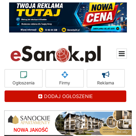
Ogłoszenia
Firmy
Reklama
DODAJ OGŁOSZENIE