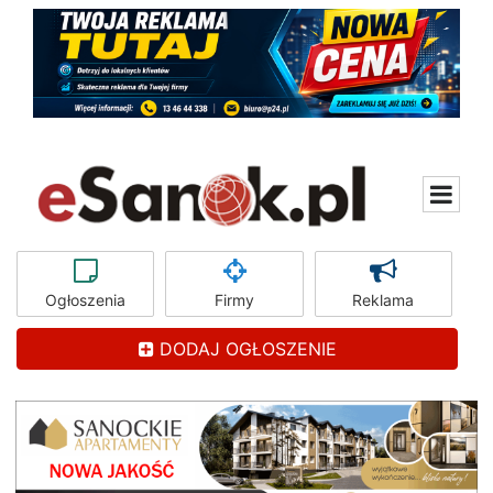
Ogłoszenia
Firmy
Reklama
DODAJ OGŁOSZENIE