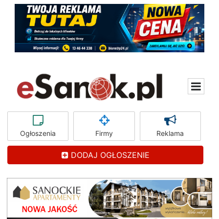
Ogłoszenia
Firmy
Reklama
DODAJ OGŁOSZENIE