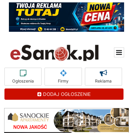
Ogłoszenia
Firmy
Reklama
DODAJ OGŁOSZENIE