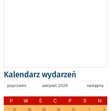
Kalendarz wydarzeń
poprzedni
sierpień 2026
następny
P
W
Ś
C
P
S
N
27
28
29
30
31
1
2