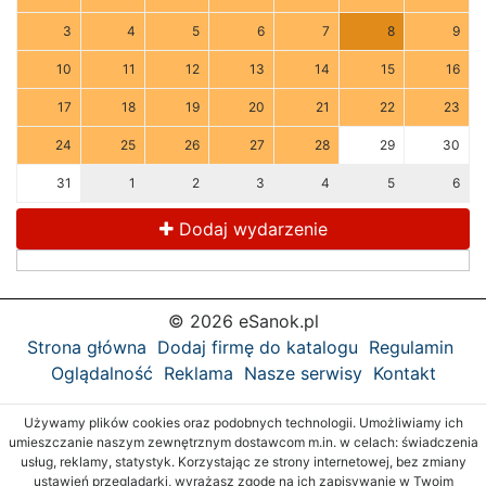
3
4
5
6
7
8
9
10
11
12
13
14
15
16
17
18
19
20
21
22
23
24
25
26
27
28
29
30
31
1
2
3
4
5
6
Dodaj wydarzenie
© 2026 eSanok.pl
Strona główna
Dodaj firmę do katalogu
Regulamin
Oglądalność
Reklama
Nasze serwisy
Kontakt
Używamy plików cookies oraz podobnych technologii. Umożliwiamy ich
umieszczanie naszym zewnętrznym dostawcom m.in. w celach: świadczenia
usług, reklamy, statystyk. Korzystając ze strony internetowej, bez zmiany
ustawień przeglądarki, wyrażasz zgodę na ich zapisywanie w Twoim