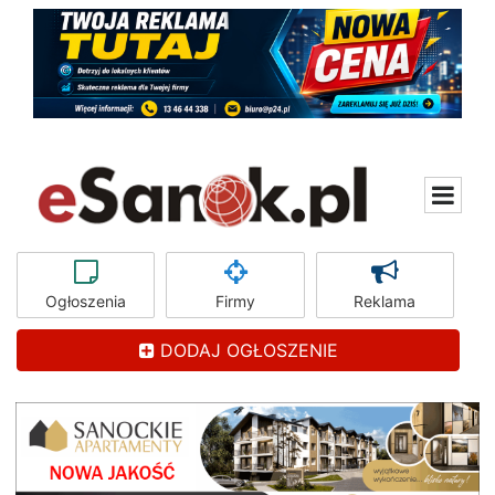
Ogłoszenia
Firmy
Reklama
DODAJ OGŁOSZENIE