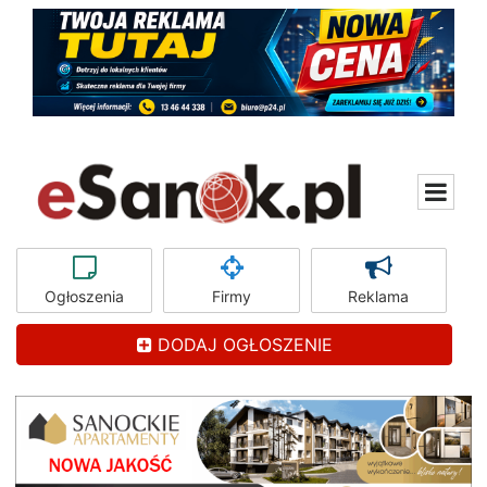
Ogłoszenia
Firmy
Reklama
DODAJ OGŁOSZENIE