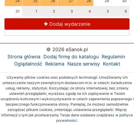
24
25
26
27
28
29
30
31
1
2
3
4
5
6
Dodaj wydarzenie
© 2026 eSanok.pl
Strona główna
Dodaj firmę do katalogu
Regulamin
Oglądalność
Reklama
Nasze serwisy
Kontakt
Używamy plików cookies oraz podobnych technologii. Umożliwiamy ich
umieszczanie naszym zewnętrznym dostawcom m.in. w celach: świadczenia
usług, reklamy, statystyk. Korzystając ze strony internetowej, bez zmiany
ustawień przeglądarki, wyrażasz zgodę na ich zapisywanie w Twoim
urządzeniu końcowym i wykorzystywanie w celach zapewnienia poprawnego i
bezpiecznego funkcjonowania strony. Pamiętaj, że możesz samodzielnie
zarządzać plikami cookies, zmieniając ustawienia przeglądarki. Więcej
informacji o tym jak przetwarzamy Twoje dane osobowe znajdziesz w
polityce
prywatności.