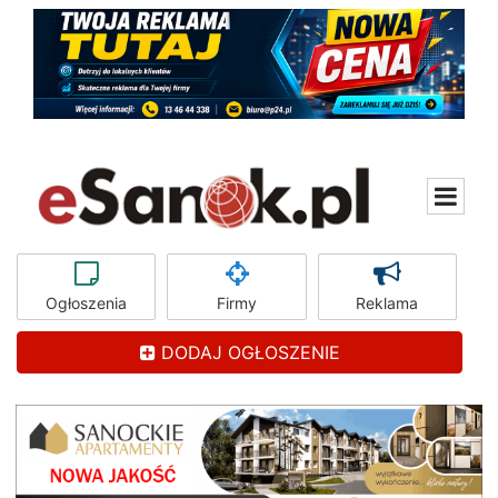
Ogłoszenia
Firmy
Reklama
DODAJ OGŁOSZENIE