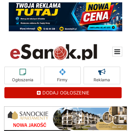
Ogłoszenia
Firmy
Reklama
DODAJ OGŁOSZENIE