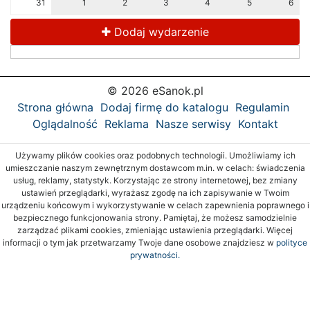
31
1
2
3
4
5
6
Dodaj wydarzenie
© 2026 eSanok.pl
Strona główna
Dodaj firmę do katalogu
Regulamin
Oglądalność
Reklama
Nasze serwisy
Kontakt
Używamy plików cookies oraz podobnych technologii. Umożliwiamy ich
umieszczanie naszym zewnętrznym dostawcom m.in. w celach: świadczenia
usług, reklamy, statystyk. Korzystając ze strony internetowej, bez zmiany
ustawień przeglądarki, wyrażasz zgodę na ich zapisywanie w Twoim
urządzeniu końcowym i wykorzystywanie w celach zapewnienia poprawnego i
bezpiecznego funkcjonowania strony. Pamiętaj, że możesz samodzielnie
zarządzać plikami cookies, zmieniając ustawienia przeglądarki. Więcej
informacji o tym jak przetwarzamy Twoje dane osobowe znajdziesz w
polityce
prywatności.