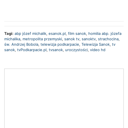
Tagi:
abp józef michalik
,
esanok.pl
,
film sanok
,
homilia abp. józefa
michalika
,
metropolita przemyski
,
sanok tv
,
sanoktv
,
strachocina
,
św. Andrzej Bobola
,
telewizja podkarpacie
,
Telewizja Sanok
,
tv
sanok
,
tvPodkarpacie.pl
,
tvsanok
,
uroczystości
,
video hd