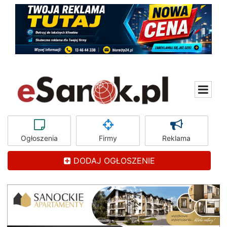
Ogłoszenia
Firmy
Reklama
DODAJ OGŁOSZENIE