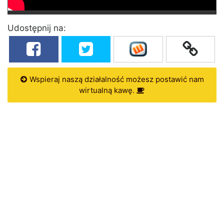
Udostępnij na:
Wspieraj naszą działalność możesz postawić nam
wirtualną kawę.