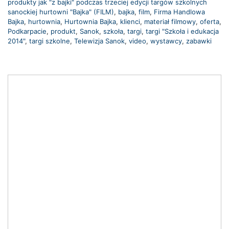
produkty jak "z bajki" podczas trzeciej edycji targów szkolnych
sanockiej hurtowni "Bajka" (FILM)
,
bajka
,
film
,
Firma Handlowa
Bajka
,
hurtownia
,
Hurtownia Bajka
,
klienci
,
materiał filmowy
,
oferta
,
Podkarpacie
,
produkt
,
Sanok
,
szkoła
,
targi
,
targi "Szkoła i edukacja
2014"
,
targi szkolne
,
Telewizja Sanok
,
video
,
wystawcy
,
zabawki