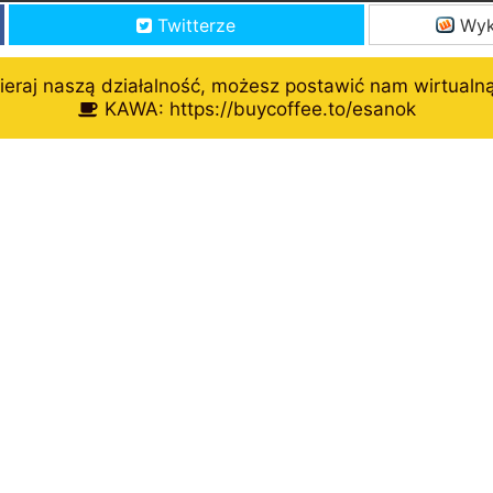
Twitterze
Wyk
eraj naszą działalność, możesz postawić nam wirtualn
KAWA: https://buycoffee.to/esanok