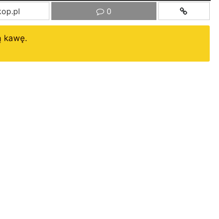
op.pl
0
ą kawę.