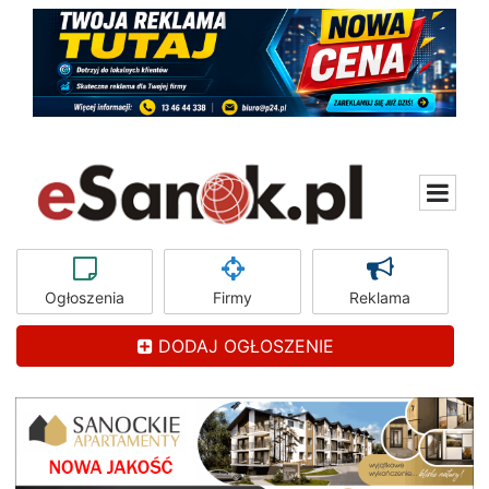
Ogłoszenia
Firmy
Reklama
DODAJ OGŁOSZENIE