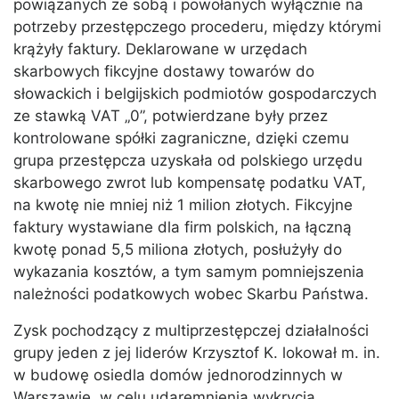
powiązanych ze sobą i powołanych wyłącznie na
potrzeby przestępczego procederu, między którymi
krążyły faktury. Deklarowane w urzędach
skarbowych fikcyjne dostawy towarów do
słowackich i belgijskich podmiotów gospodarczych
ze stawką VAT „0”, potwierdzane były przez
kontrolowane spółki zagraniczne, dzięki czemu
grupa przestępcza uzyskała od polskiego urzędu
skarbowego zwrot lub kompensatę podatku VAT,
na kwotę nie mniej niż 1 milion złotych. Fikcyjne
faktury wystawiane dla firm polskich, na łączną
kwotę ponad 5,5 miliona złotych, posłużyły do
wykazania kosztów, a tym samym pomniejszenia
należności podatkowych wobec Skarbu Państwa.
Zysk pochodzący z multiprzestępczej działalności
grupy jeden z jej liderów Krzysztof K. lokował m. in.
w budowę osiedla domów jednorodzinnych w
Warszawie, w celu udaremnienia wykrycia