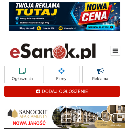
Ogłoszenia
Firmy
Reklama
DODAJ OGŁOSZENIE