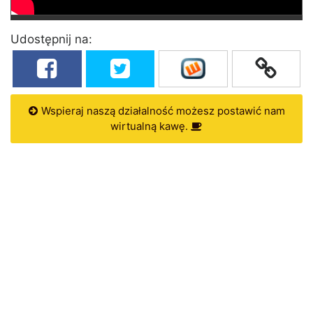
Udostępnij na:
Wspieraj naszą działalność możesz postawić nam
wirtualną kawę.