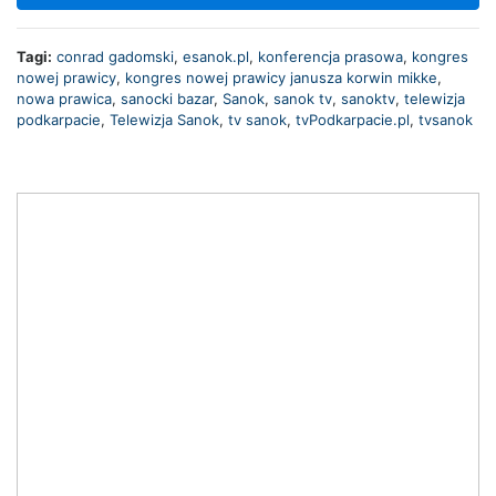
Tagi:
conrad gadomski
,
esanok.pl
,
konferencja prasowa
,
kongres
nowej prawicy
,
kongres nowej prawicy janusza korwin mikke
,
nowa prawica
,
sanocki bazar
,
Sanok
,
sanok tv
,
sanoktv
,
telewizja
podkarpacie
,
Telewizja Sanok
,
tv sanok
,
tvPodkarpacie.pl
,
tvsanok