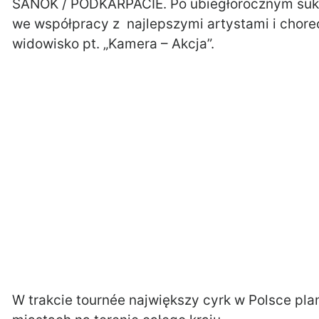
SANOK / PODKARPACIE. Po ubiegłorocznym sukc
we współpracy z najlepszymi artystami i chore
widowisko pt. „Kamera – Akcja”.
W trakcie tournée największy cyrk w Polsce pla