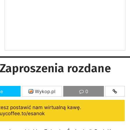
 Zaproszenia rozdane
ze
Wykop.pl
0
żesz postawić nam wirtualną kawę.
uycoffee.to/esanok