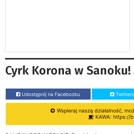
Cyrk Korona w Sanoku!
Udostępnij na Facebooku
Twitter
Wspieraj naszą działalność, mo
KAWA: https://b