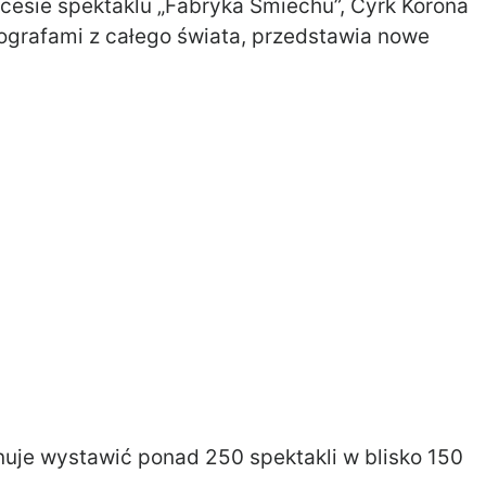
esie spektaklu „Fabryka Śmiechu”, Cyrk Korona
ografami z całego świata, przedstawia nowe
nuje wystawić ponad 250 spektakli w blisko 150