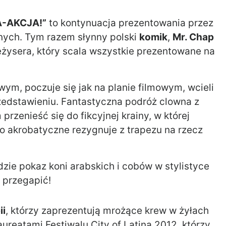
-AKCJA!”
to kontynuacja prezentowania przez
nych. Tym razem słynny polski
komik
,
Mr. Chap
eżysera, który scala wszystkie prezentowane na
m, poczuje się jak na planie filmowym, wcieli
rzedstawieniu. Fantastyczna podróż clowna z
rzenieść się do fikcyjnej krainy, w której
rio akrobatyczne rezygnuje z trapezu na rzecz
zie pokaz koni arabskich i cobów w stylistyce
 przegapić!
ii
, którzy zaprezentują mrożące krew w żyłach
laureatami Festiwalu City of Latina 2012, którzy