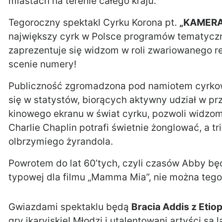
miastach na terenie całego kraju.
Tegoroczny spektakl Cyrku Korona pt.
„KAMERA
największy cyrk w Polsce programów tematycz
zaprezentuje się widzom w roli zwariowanego r
scenie numery!
Publiczność zgromadzona pod namiotem cyrkowy
się w statystów, biorących aktywny udział w p
kinowego ekranu w świat cyrku, pozwoli widzom p
Charlie Chaplin potrafi świetnie żonglować, a t
olbrzymiego żyrandola.
Powrotem do lat 60’tych, czyli czasów Abby będ
typowej dla filmu „Mamma Mia”, nie można tego
Gwiazdami spektaklu będą
Bracia Addis z Etiop
gry ikaryjskie! Młodzi i utalentowani artyści są 