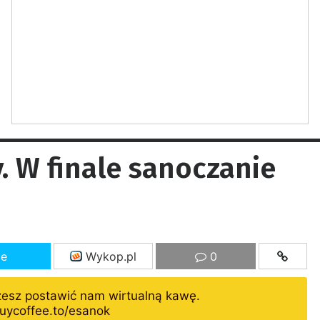
. W finale sanoczanie
ze
Wykop.pl
0
żesz postawić nam wirtualną kawę.
uycoffee.to/esanok