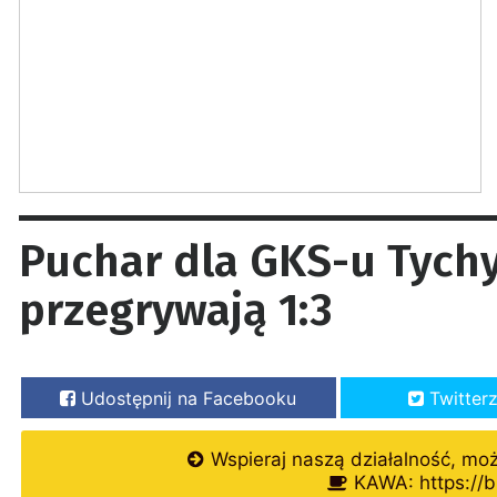
Puchar dla GKS-u Tychy
przegrywają 1:3
Udostępnij na Facebooku
Twitter
Wspieraj naszą działalność, mo
KAWA: https://b