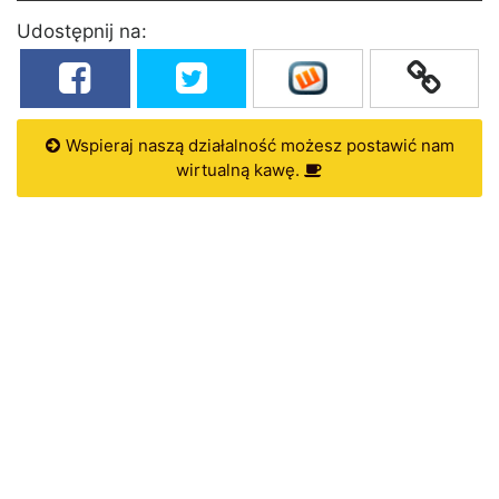
Udostępnij na:
Wspieraj naszą działalność możesz postawić nam
wirtualną kawę.