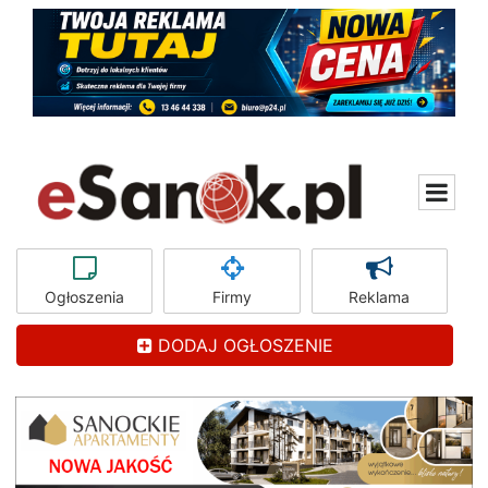
Ogłoszenia
Firmy
Reklama
DODAJ OGŁOSZENIE