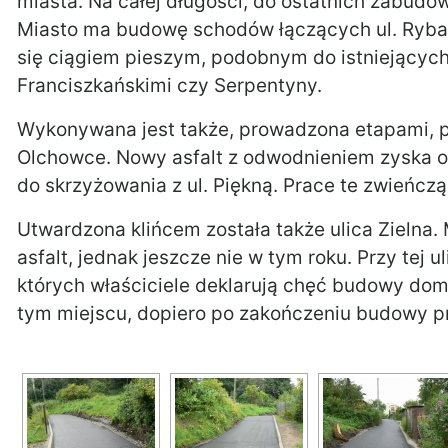
miasta. Na całej długości, do ostatnich zabudo
Miasto ma budowę schodów łączących ul. Ryback
się ciągiem pieszym, podobnym do istniejącyc
Franciszkańskimi czy Serpentyny.
Wykonywana jest także, prowadzona etapami, p
Olchowce. Nowy asfalt z odwodnieniem zyska os
do skrzyżowania z ul. Piękną. Prace te zwieńcz
Utwardzona klińcem została także ulica Zielna. 
asfalt, jednak jeszcze nie w tym roku. Przy tej
których właściciele deklarują chęć budowy do
tym miejscu, dopiero po zakończeniu budowy p