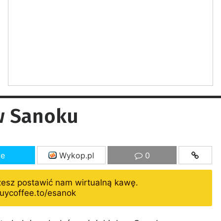
w Sanoku
ze
Wykop.pl
0
żesz postawić nam wirtualną kawę.
uycoffee.to/esanok