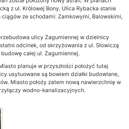
wań został położony nowy asfalt. W planach
ą z ul. Królowej Bony. Ulica Rybacka stanie
h ciągów ze schodami: Zamkowymi, Balowskimi,
rzebudowa ulicy Zagumiennej w dzielnicy
tatni odcinek, od skrzyżowania z ul. Słowiczą
ą budowę całej ul. Zagumiennej.
Miasto planuje w przyszłości położyć tutaj
 ulicy usytuowane są bowiem działki budowlane,
mów. Miasto położy zatem nową nawierzchnię w
rzyłączy wodno-kanalizacyjnych.