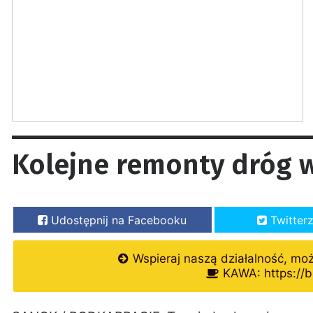
Kolejne remonty dróg 
Udostępnij na Facebooku
Twitter
Wspieraj naszą działalność, mo
KAWA: https://b