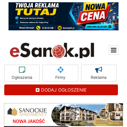
Ogłoszenia
Firmy
Reklama
DODAJ OGŁOSZENIE