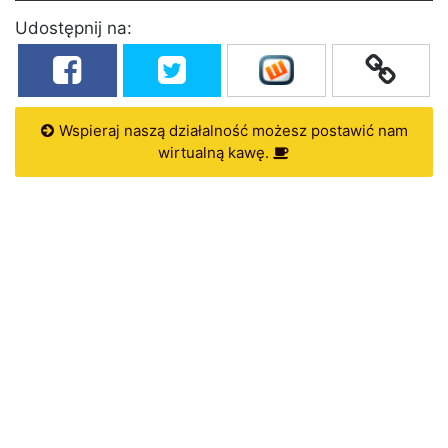
Udostępnij na:
Wspieraj naszą działalność możesz postawić nam
wirtualną kawę.