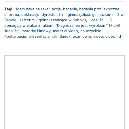
Tagi:
"Mam haka na raka"
,
akcja
,
badania
,
badania profilaktyczne
,
choroba
,
deklaracje
,
dyrektor
,
film
,
gimnazjaliści
,
gimnazjum nr 2 w
Sanoku
,
I Liceum Ogólnokształcące w Sanoku
,
Licealiści I LO
pomagają w walce z rakiem. "Diagnoza nie jest wyrokiem" (FILM)
,
lidealiści
,
materiał filmowy
,
materiał video
,
nauczyciele
,
Podkarpacie
,
prezentacja
,
rak
,
Sanok
,
uczniowie
,
video
,
video hd