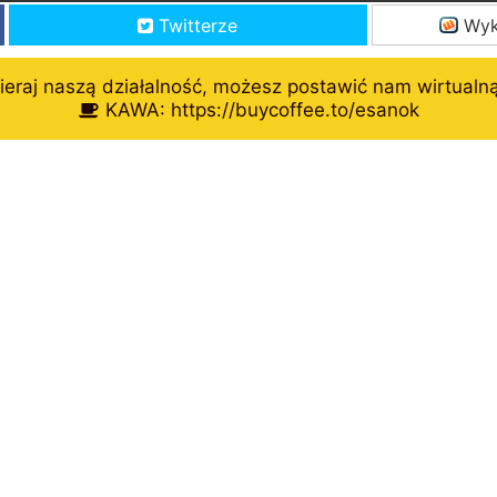
Twitterze
Wyk
eraj naszą działalność, możesz postawić nam wirtualn
KAWA: https://buycoffee.to/esanok