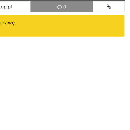
op.pl
0
ą kawę.