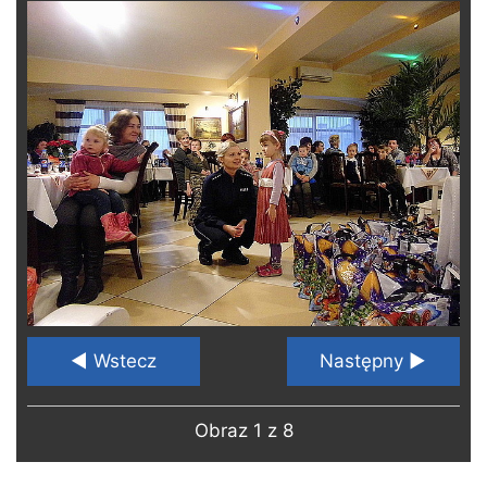
◄ Wstecz
Następny ►
Obraz 1 z 8