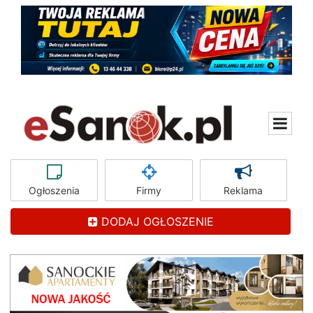
Ogłoszenia
Firmy
Reklama
DODAJ OGŁOSZENIE