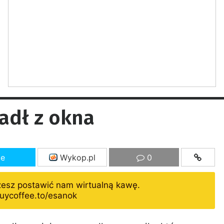
adł z okna
ze
Wykop.pl
0
żesz postawić nam wirtualną kawę.
uycoffee.to/esanok