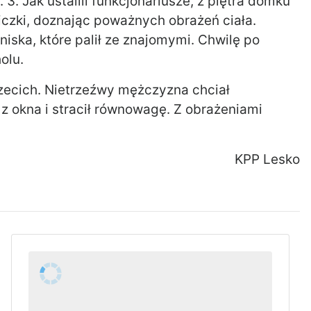
3. Jak ustalili funkcjonariusze, z piętra domku
iczki, doznając poważnych obrażeń ciała.
iska, które palił ze znajomymi. Chwilę po
olu.
trzecich. Nietrzeźwy mężczyzna chciał
 z okna i stracił równowagę. Z obrażeniami
KPP Lesko