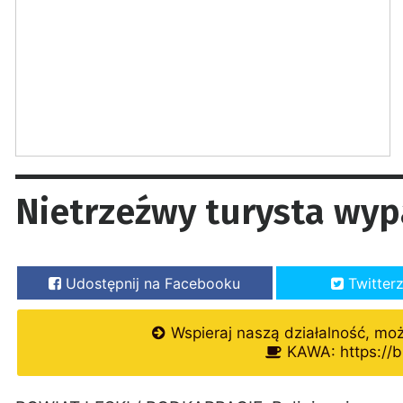
Nietrzeźwy turysta wyp
Udostępnij na Facebooku
Twitter
Wspieraj naszą działalność, mo
KAWA: https://b