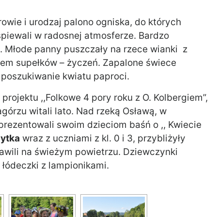
wie i urodzaj palono ogniska, do których
śpiewali w radosnej atmosferze. Bardzo
e. Młode panny puszczały na rzece wianki z
dem supełków – życzeń. Zapalone świece
a poszukiwanie kwiatu paproci.
ojektu ,,Folkowe 4 pory roku z O. Kolbergiem”,
górzu witali lato. Nad rzeką Osławą, w
prezentowali swoim dzieciom baśń o ,, Kwiecie
Żytka
wraz z uczniami z kl. 0 i 3, przybliżyły
bawili na świeżym powietrzu. Dziewczynki
 łódeczki z lampionikami.