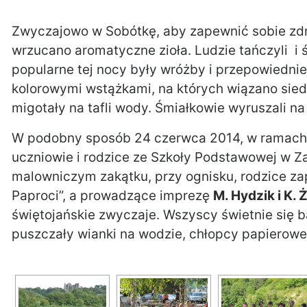
Zwyczajowo w Sobótkę, aby zapewnić sobie zdro
wrzucano aromatyczne zioła. Ludzie tańczyli i 
popularne tej nocy były wróżby i przepowiedni
kolorowymi wstążkami, na których wiązano sie
migotały na tafli wody. Śmiałkowie wyruszali n
W podobny sposób 24 czerwca 2014, w ramach pr
uczniowie i rodzice ze Szkoły Podstawowej w Za
malowniczym zakątku, przy ognisku, rodzice za
Paproci”, a prowadzące imprezę
M. Hydzik i K. 
świętojańskie zwyczaje. Wszyscy świetnie się 
puszczały wianki na wodzie, chłopcy papierowe