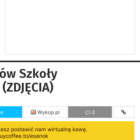
iów Szkoły
(ZDJĘCIA)
ze
Wykop.pl
0
żesz postawić nam wirtualną kawę.
uycoffee.to/esanok