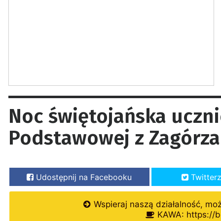
Noc świętojańska uczn
Podstawowej z Zagórza 
Udostępnij na Facebooku
Twitter
Wspieraj naszą działalność, mo
KAWA: https://b