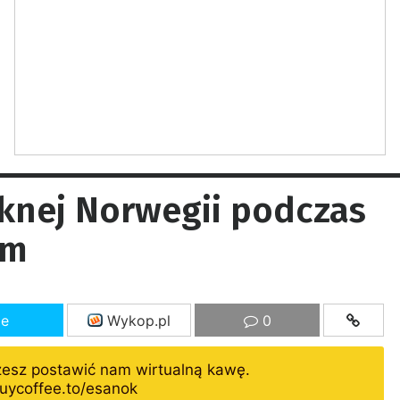
ęknej Norwegii podczas
em
ze
Wykop.pl
0
żesz postawić nam wirtualną kawę.
uycoffee.to/esanok