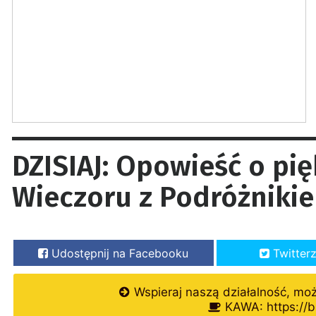
DZISIAJ: Opowieść o pi
Wieczoru z Podróżniki
Udostępnij na Facebooku
Twitter
Wspieraj naszą działalność, mo
KAWA: https://b