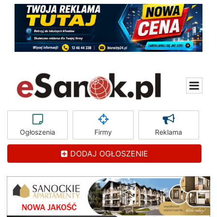
Ogłoszenia
Firmy
Reklama
DODAJ OGŁOSZENIE