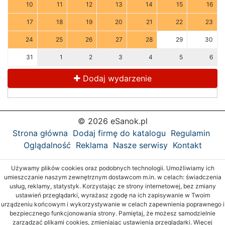
10
11
12
13
14
15
16
17
18
19
20
21
22
23
24
25
26
27
28
29
30
31
1
2
3
4
5
6
Dodaj wydarzenie
© 2026 eSanok.pl
Strona główna
Dodaj firmę do katalogu
Regulamin
Oglądalność
Reklama
Nasze serwisy
Kontakt
Używamy plików cookies oraz podobnych technologii. Umożliwiamy ich
umieszczanie naszym zewnętrznym dostawcom m.in. w celach: świadczenia
usług, reklamy, statystyk. Korzystając ze strony internetowej, bez zmiany
ustawień przeglądarki, wyrażasz zgodę na ich zapisywanie w Twoim
urządzeniu końcowym i wykorzystywanie w celach zapewnienia poprawnego i
bezpiecznego funkcjonowania strony. Pamiętaj, że możesz samodzielnie
zarządzać plikami cookies, zmieniając ustawienia przeglądarki. Więcej