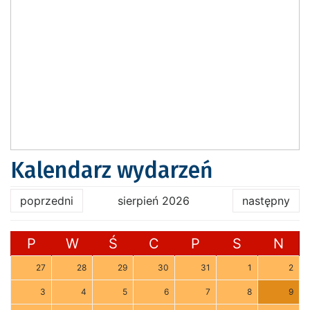
Kalendarz wydarzeń
poprzedni
sierpień 2026
następny
P
W
Ś
C
P
S
N
27
28
29
30
31
1
2
3
4
5
6
7
8
9