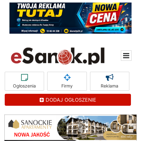
Ogłoszenia
Firmy
Reklama
DODAJ OGŁOSZENIE