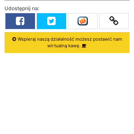
Udostępnij na:
Wspieraj naszą działalność możesz postawić nam
wirtualną kawę.