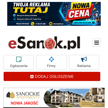
Ogłoszenia
Firmy
Reklama
DODAJ OGŁOSZENIE