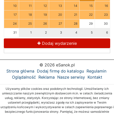
10
11
12
13
14
15
16
17
18
19
20
21
22
23
24
25
26
27
28
29
30
31
1
2
3
4
5
6
Dodaj wydarzenie
© 2026 eSanok.pl
Strona główna
Dodaj firmę do katalogu
Regulamin
Oglądalność
Reklama
Nasze serwisy
Kontakt
Używamy plików cookies oraz podobnych technologii. Umożliwiamy ich
umieszczanie naszym zewnętrznym dostawcom m.in. w celach: świadczenia
usług, reklamy, statystyk. Korzystając ze strony internetowej, bez zmiany
ustawień przeglądarki, wyrażasz zgodę na ich zapisywanie w Twoim
urządzeniu końcowym i wykorzystywanie w celach zapewnienia poprawnego i
bezpiecznego funkcjonowania strony. Pamiętaj, że możesz samodzielnie