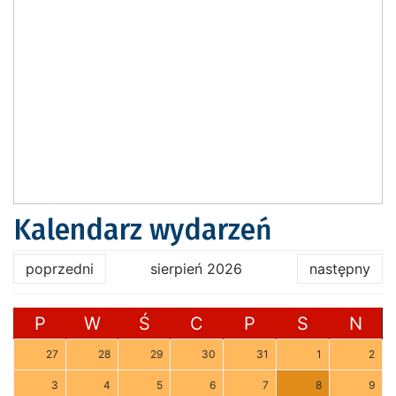
Kalendarz wydarzeń
poprzedni
sierpień 2026
następny
P
W
Ś
C
P
S
N
27
28
29
30
31
1
2
3
4
5
6
7
8
9