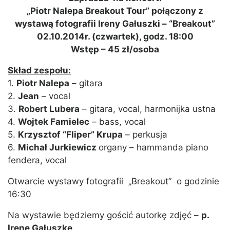
„Piotr Nalepa Breakout Tour” połączony z
wystawą fotografii Ireny Gałuszki – “Breakout”
02.10.2014r. (czwartek), godz. 18:00
Wstęp – 45 zł/osoba
Skład zespołu:
1.
Piotr Nalepa
– gitara
2.
Jean
– vocal
3.
Robert Lubera
– gitara, vocal, harmonijka ustna
4.
Wojtek Famielec
– bass, vocal
5.
Krzysztof “Fliper” Krupa
– perkusja
6.
Michał Jurkiewicz
organy – hammanda piano
fendera, vocal
Otwarcie wystawy fotografii „Breakout” o godzinie
16:30
Na wystawie będziemy gościć autorkę zdjęć –
p.
Irenę Gałuszkę