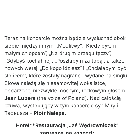
Teraz na koncercie można będzie wysłuchać obok
siebie między innymi „Modlitwy”, „Kiedy byłem
małym chłopcem”, „Na drugim brzegu tęczy”,
„Gdybyś kochał hej”, „Poszłabym za tobą”, a także
nowych wersji „Do kogo idziesz” i „Chciałabym być
słońcem”, które zostały nagrane i wydane na singlu.
Słowa należą się niesamowitej wokalistce,
obdarzonej niezwykle mocnym, rockowym głosem
Jean Lubera
(the voice of Poland). Nad całością
czuwa, występujący w tym koncercie syn Miry i
Tadeusza –
Piotr Nalepa.
Hotel**Restauracja „Jaś Wędrowniczek”
zaprasza na koncert: