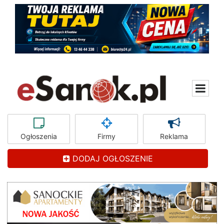
Ogłoszenia
Firmy
Reklama
DODAJ OGŁOSZENIE