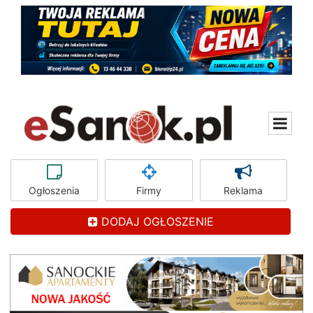
Ogłoszenia
Firmy
Reklama
DODAJ OGŁOSZENIE