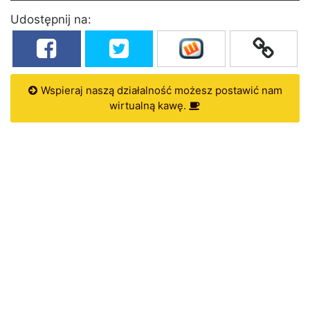
Udostępnij na:
Wspieraj naszą działalność możesz postawić nam
wirtualną kawę.