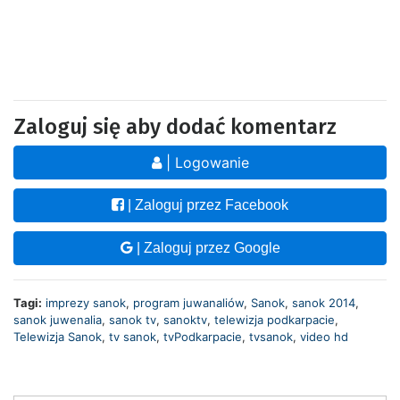
Zaloguj się aby dodać komentarz
| Logowanie
| Zaloguj przez Facebook
| Zaloguj przez Google
Tagi:
imprezy sanok
,
program juwanaliów
,
Sanok
,
sanok 2014
,
sanok juwenalia
,
sanok tv
,
sanoktv
,
telewizja podkarpacie
,
Telewizja Sanok
,
tv sanok
,
tvPodkarpacie
,
tvsanok
,
video hd