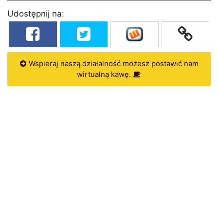
Udostępnij na:
Wspieraj naszą działalność możesz postawić nam
wirtualną kawę.