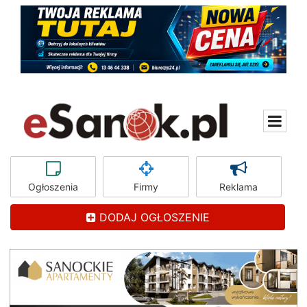
Ogłoszenia
Firmy
Reklama
DODAJ OGŁOSZENIE