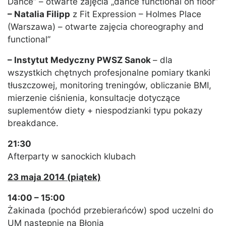
Dance” – otwarte zajęcia „dance functional on floor”
– Natalia Filipp
z Fit Expression – Holmes Place
(Warszawa) – otwarte zajęcia choreography and
functional”
– Instytut Medyczny PWSZ Sanok
– dla
wszystkich chętnych profesjonalne pomiary tkanki
tłuszczowej, monitoring treningów, obliczanie BMI,
mierzenie ciśnienia, konsultacje dotyczące
suplementów diety + niespodzianki typu pokazy
breakdance.
21:30
Afterparty w sanockich klubach
23 maja 2014 (piątek)
14:00 – 15:00
Żakinada (pochód przebierańców) spod uczelni do
UM następnie na Błonia