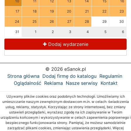
10
11
12
13
14
15
16
17
18
19
20
21
22
23
24
25
26
27
28
29
30
31
1
2
3
4
5
6
Dodaj wydarzenie
© 2026 eSanok.pl
Strona główna
Dodaj firmę do katalogu
Regulamin
Oglądalność
Reklama
Nasze serwisy
Kontakt
Używamy plików cookies oraz podobnych technologii. Umożliwiamy ich
umieszczanie naszym zewnętrznym dostawcom m.in. w celach: świadczenia
usług, reklamy, statystyk. Korzystając ze strony internetowej, bez zmiany
ustawień przeglądarki, wyrażasz zgodę na ich zapisywanie w Twoim
urządzeniu końcowym i wykorzystywanie w celach zapewnienia poprawnego i
bezpiecznego funkcjonowania strony. Pamiętaj, że możesz samodzielnie
zarządzać plikami cookies, zmieniając ustawienia przeglądarki. Więcej