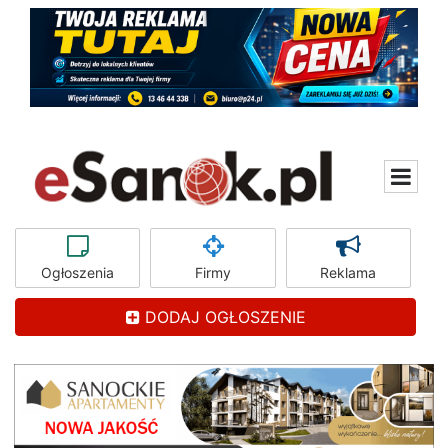
Ogłoszenia
Firmy
Reklama
DODAJ OGŁOSZENIE