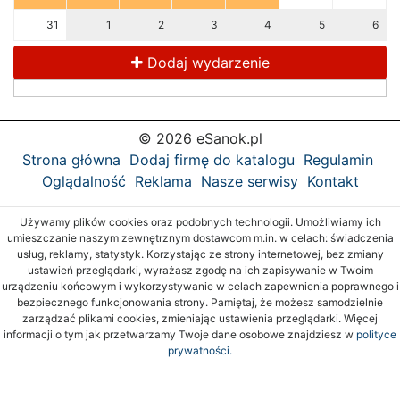
31
1
2
3
4
5
6
Dodaj wydarzenie
© 2026 eSanok.pl
Strona główna
Dodaj firmę do katalogu
Regulamin
Oglądalność
Reklama
Nasze serwisy
Kontakt
Używamy plików cookies oraz podobnych technologii. Umożliwiamy ich
umieszczanie naszym zewnętrznym dostawcom m.in. w celach: świadczenia
usług, reklamy, statystyk. Korzystając ze strony internetowej, bez zmiany
ustawień przeglądarki, wyrażasz zgodę na ich zapisywanie w Twoim
urządzeniu końcowym i wykorzystywanie w celach zapewnienia poprawnego i
bezpiecznego funkcjonowania strony. Pamiętaj, że możesz samodzielnie
zarządzać plikami cookies, zmieniając ustawienia przeglądarki. Więcej
informacji o tym jak przetwarzamy Twoje dane osobowe znajdziesz w
polityce
prywatności.