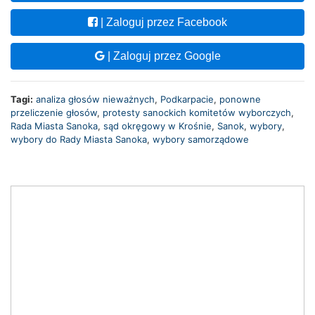
| Zaloguj przez Facebook
| Zaloguj przez Google
Tagi:
analiza głosów nieważnych
,
Podkarpacie
,
ponowne
przeliczenie głosów
,
protesty sanockich komitetów wyborczych
,
Rada Miasta Sanoka
,
sąd okręgowy w Krośnie
,
Sanok
,
wybory
,
wybory do Rady Miasta Sanoka
,
wybory samorządowe