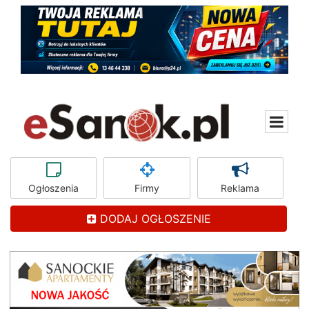
Ogłoszenia
Firmy
Reklama
DODAJ OGŁOSZENIE