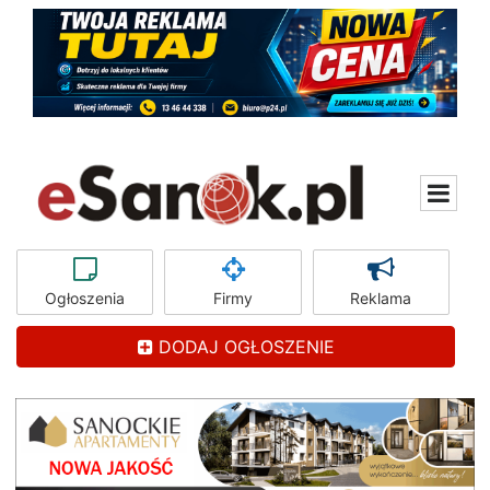
Ogłoszenia
Firmy
Reklama
DODAJ OGŁOSZENIE