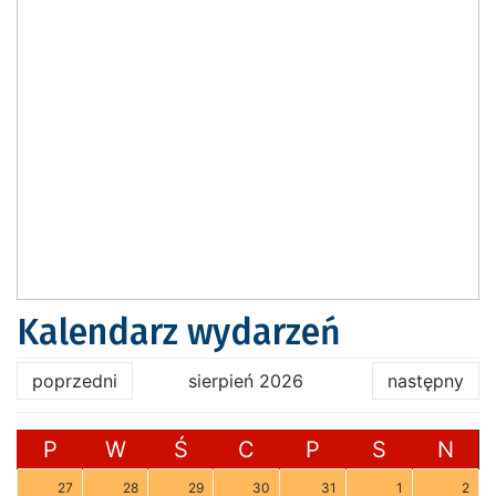
Kalendarz wydarzeń
poprzedni
sierpień 2026
następny
P
W
Ś
C
P
S
N
27
28
29
30
31
1
2