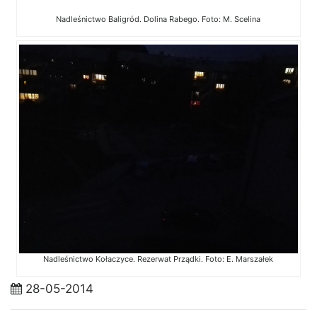
Nadleśnictwo Baligród. Dolina Rabego. Foto: M. Scelina
Nadleśnictwo Kołaczyce. Rezerwat Prządki. Foto: E. Marszałek
28-05-2014