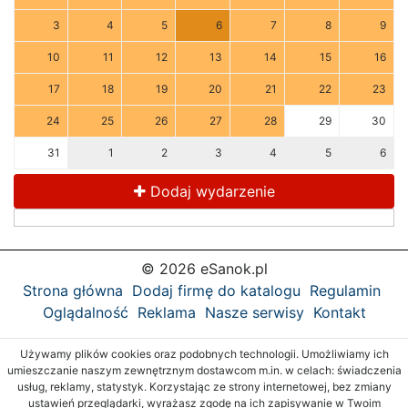
3
4
5
6
7
8
9
10
11
12
13
14
15
16
17
18
19
20
21
22
23
24
25
26
27
28
29
30
31
1
2
3
4
5
6
Dodaj wydarzenie
© 2026 eSanok.pl
Strona główna
Dodaj firmę do katalogu
Regulamin
Oglądalność
Reklama
Nasze serwisy
Kontakt
Używamy plików cookies oraz podobnych technologii. Umożliwiamy ich
umieszczanie naszym zewnętrznym dostawcom m.in. w celach: świadczenia
usług, reklamy, statystyk. Korzystając ze strony internetowej, bez zmiany
ustawień przeglądarki, wyrażasz zgodę na ich zapisywanie w Twoim