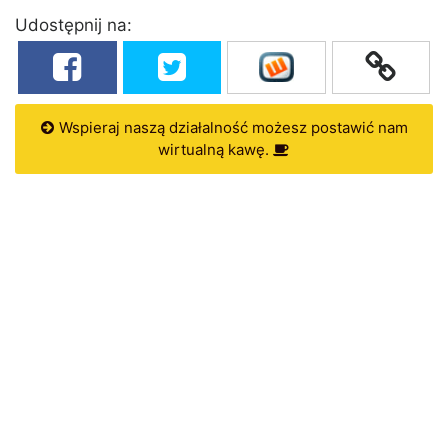
Udostępnij na:
Wspieraj naszą działalność możesz postawić nam
wirtualną kawę.