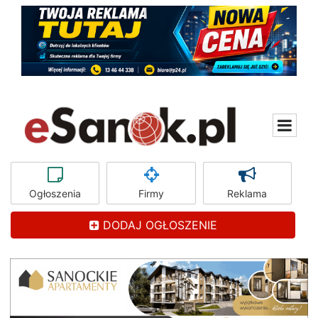
Ogłoszenia
Firmy
Reklama
DODAJ OGŁOSZENIE