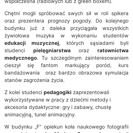
współczesna (radiowych lub z green boxem).
Chętni mogli spróbować swych sił w roli spikera
oraz prezentera prognozy pogody. Do kolejnego
budynku już z daleka przyciągała wszystkich
żywiołowa muzyka w wykonaniu studentów
edukacji muzycznej
, których sąsiadami byli
studenci
pielęgniarstwa
oraz
ratownictwa
medycznego
. Tu szczególnym zainteresowaniem
cieszył się fantom markujący poród, kurs
bandażowania oraz bardzo obrazowa symulacja
stanów zagrożenia życia.
Z kolei studenci
pedagogiki
zaprezentowali
wykorzystywane w pracy z dziećmi metody i
akcesoria dydaktyczne: gry i zabawy, chustę
animacyjną, tunel animacyjny.
W budynku „F” opiekun koła naukowego fotografii