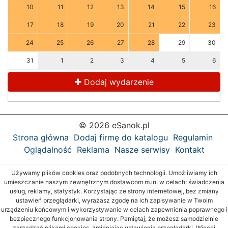
10
11
12
13
14
15
16
17
18
19
20
21
22
23
24
25
26
27
28
29
30
31
1
2
3
4
5
6
Dodaj wydarzenie
© 2026 eSanok.pl
Strona główna
Dodaj firmę do katalogu
Regulamin
Oglądalność
Reklama
Nasze serwisy
Kontakt
Używamy plików cookies oraz podobnych technologii. Umożliwiamy ich
umieszczanie naszym zewnętrznym dostawcom m.in. w celach: świadczenia
usług, reklamy, statystyk. Korzystając ze strony internetowej, bez zmiany
ustawień przeglądarki, wyrażasz zgodę na ich zapisywanie w Twoim
urządzeniu końcowym i wykorzystywanie w celach zapewnienia poprawnego i
bezpiecznego funkcjonowania strony. Pamiętaj, że możesz samodzielnie
zarządzać plikami cookies, zmieniając ustawienia przeglądarki. Więcej