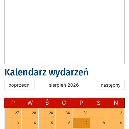
Kalendarz wydarzeń
poprzedni
sierpień 2026
następny
P
W
Ś
C
P
S
N
27
28
29
30
31
1
2
3
4
5
6
7
8
9