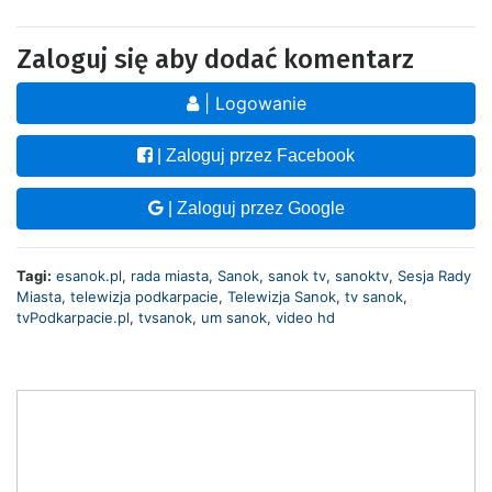
Zaloguj się aby dodać komentarz
| Logowanie
| Zaloguj przez Facebook
| Zaloguj przez Google
Tagi:
esanok.pl
,
rada miasta
,
Sanok
,
sanok tv
,
sanoktv
,
Sesja Rady
Miasta
,
telewizja podkarpacie
,
Telewizja Sanok
,
tv sanok
,
tvPodkarpacie.pl
,
tvsanok
,
um sanok
,
video hd