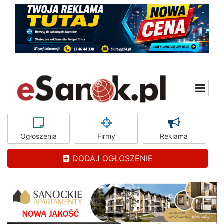
Ogłoszenia
Firmy
Reklama
DODAJ OGŁOSZENIE