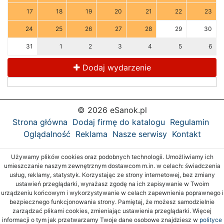
17
18
19
20
21
22
23
24
25
26
27
28
29
30
31
1
2
3
4
5
6
Dodaj wydarzenie
© 2026 eSanok.pl
Strona główna
Dodaj firmę do katalogu
Regulamin
Oglądalność
Reklama
Nasze serwisy
Kontakt
Używamy plików cookies oraz podobnych technologii. Umożliwiamy ich
umieszczanie naszym zewnętrznym dostawcom m.in. w celach: świadczenia
usług, reklamy, statystyk. Korzystając ze strony internetowej, bez zmiany
ustawień przeglądarki, wyrażasz zgodę na ich zapisywanie w Twoim
urządzeniu końcowym i wykorzystywanie w celach zapewnienia poprawnego i
bezpiecznego funkcjonowania strony. Pamiętaj, że możesz samodzielnie
zarządzać plikami cookies, zmieniając ustawienia przeglądarki. Więcej
informacji o tym jak przetwarzamy Twoje dane osobowe znajdziesz w
polityce