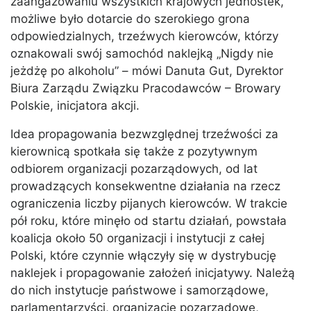
zaangażowaniu wszystkich krajowych jednostek,
możliwe było dotarcie do szerokiego grona
odpowiedzialnych, trzeźwych kierowców, którzy
oznakowali swój samochód naklejką „Nigdy nie
jeżdżę po alkoholu” – mówi Danuta Gut, Dyrektor
Biura Zarządu Związku Pracodawców – Browary
Polskie, inicjatora akcji.
Idea propagowania bezwzględnej trzeźwości za
kierownicą spotkała się także z pozytywnym
odbiorem organizacji pozarządowych, od lat
prowadzących konsekwentne działania na rzecz
ograniczenia liczby pijanych kierowców. W trakcie
pół roku, które minęło od startu działań, powstała
koalicja około 50 organizacji i instytucji z całej
Polski, które czynnie włączyły się w dystrybucję
naklejek i propagowanie założeń inicjatywy. Należą
do nich instytucje państwowe i samorządowe,
parlamentarzyści, organizacje pozarządowe,