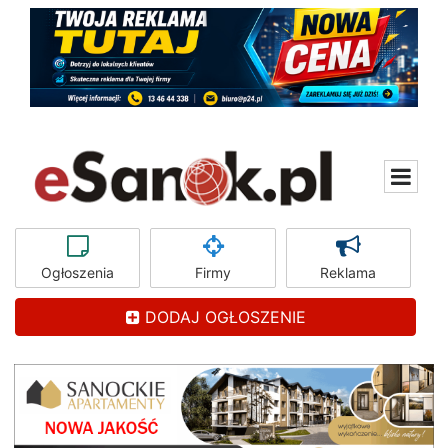
Ogłoszenia
Firmy
Reklama
DODAJ OGŁOSZENIE