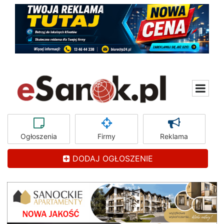
Ogłoszenia
Firmy
Reklama
DODAJ OGŁOSZENIE