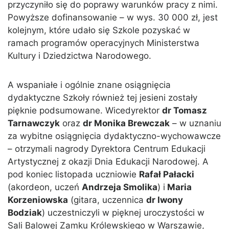
przyczyniło się do poprawy warunków pracy z nimi.
Powyższe dofinansowanie – w wys. 30 000 zł, jest
kolejnym, które udało się Szkole pozyskać w
ramach programów operacyjnych Ministerstwa
Kultury i Dziedzictwa Narodowego.
A wspaniałe i ogólnie znane osiągnięcia
dydaktyczne Szkoły również tej jesieni zostały
pięknie podsumowane. Wicedyrektor
dr Tomasz
Tarnawczyk
oraz
dr Monika Brewczak
– w uznaniu
za wybitne osiągnięcia dydaktyczno-wychowawcze
– otrzymali nagrody Dyrektora Centrum Edukacji
Artystycznej z okazji Dnia Edukacji Narodowej. A
pod koniec listopada uczniowie
Rafał Pałacki
(akordeon, uczeń
Andrzeja Smolika
) i
Maria
Korzeniowska
(gitara, uczennica
dr Iwony
Bodziak
) uczestniczyli w pięknej uroczystości w
Sali Balowej Zamku Królewskiego w Warszawie,