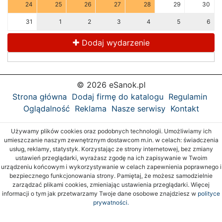
24
25
26
27
28
29
30
31
1
2
3
4
5
6
Dodaj wydarzenie
© 2026 eSanok.pl
Strona główna
Dodaj firmę do katalogu
Regulamin
Oglądalność
Reklama
Nasze serwisy
Kontakt
Używamy plików cookies oraz podobnych technologii. Umożliwiamy ich
umieszczanie naszym zewnętrznym dostawcom m.in. w celach: świadczenia
usług, reklamy, statystyk. Korzystając ze strony internetowej, bez zmiany
ustawień przeglądarki, wyrażasz zgodę na ich zapisywanie w Twoim
urządzeniu końcowym i wykorzystywanie w celach zapewnienia poprawnego i
bezpiecznego funkcjonowania strony. Pamiętaj, że możesz samodzielnie
zarządzać plikami cookies, zmieniając ustawienia przeglądarki. Więcej
informacji o tym jak przetwarzamy Twoje dane osobowe znajdziesz w
polityce
prywatności.