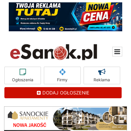
Ogłoszenia
Firmy
Reklama
DODAJ OGŁOSZENIE