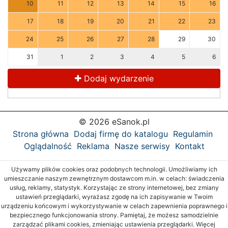
10
11
12
13
14
15
16
17
18
19
20
21
22
23
24
25
26
27
28
29
30
31
1
2
3
4
5
6
Dodaj wydarzenie
© 2026 eSanok.pl
Strona główna
Dodaj firmę do katalogu
Regulamin
Oglądalność
Reklama
Nasze serwisy
Kontakt
Używamy plików cookies oraz podobnych technologii. Umożliwiamy ich
umieszczanie naszym zewnętrznym dostawcom m.in. w celach: świadczenia
usług, reklamy, statystyk. Korzystając ze strony internetowej, bez zmiany
ustawień przeglądarki, wyrażasz zgodę na ich zapisywanie w Twoim
urządzeniu końcowym i wykorzystywanie w celach zapewnienia poprawnego i
bezpiecznego funkcjonowania strony. Pamiętaj, że możesz samodzielnie
zarządzać plikami cookies, zmieniając ustawienia przeglądarki. Więcej