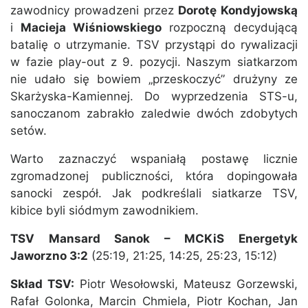
zawodnicy prowadzeni przez
Dorotę Kondyjowską
i
Macieja Wiśniowskiego
rozpoczną decydującą
batalię o utrzymanie. TSV przystąpi do rywalizacji
w fazie play-out z 9. pozycji. Naszym siatkarzom
nie udało się bowiem „przeskoczyć” drużyny ze
Skarżyska-Kamiennej. Do wyprzedzenia STS-u,
sanoczanom zabrakło zaledwie dwóch zdobytych
setów.
Warto zaznaczyć wspaniałą postawę licznie
zgromadzonej publiczności, która dopingowała
sanocki zespół. Jak podkreślali siatkarze TSV,
kibice byli siódmym zawodnikiem.
TSV Mansard Sanok – MCKiS Energetyk
Jaworzno 3:2
(25:19, 21:25, 14:25, 25:23, 15:12)
Skład TSV:
Piotr Wesołowski, Mateusz Gorzewski,
Rafał Golonka, Marcin Chmiela, Piotr Kochan, Jan