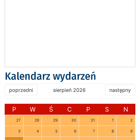
Kalendarz wydarzeń
poprzedni
sierpień 2026
następny
P
W
Ś
C
P
S
N
27
28
29
30
31
1
2
3
4
5
6
7
8
9