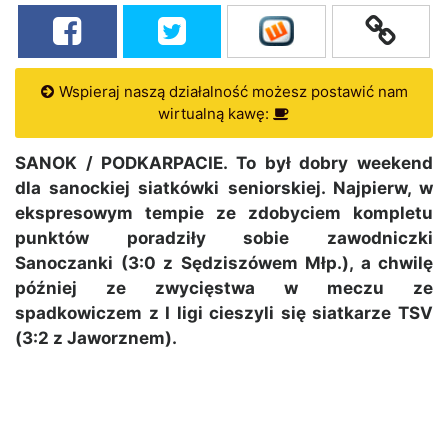
Wspieraj naszą działalność możesz postawić nam
wirtualną kawę:
SANOK / PODKARPACIE. To był dobry weekend
dla sanockiej siatkówki seniorskiej. Najpierw, w
ekspresowym tempie ze zdobyciem kompletu
punktów poradziły sobie zawodniczki
Sanoczanki (3:0 z Sędziszówem Młp.), a chwilę
później ze zwycięstwa w meczu ze
spadkowiczem z I ligi cieszyli się siatkarze TSV
(3:2 z Jaworznem).