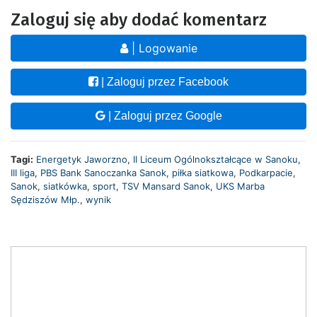
Zaloguj się aby dodać komentarz
| Logowanie
| Zaloguj przez Facebook
| Zaloguj przez Google
Tagi:
Energetyk Jaworzno
,
II Liceum Ogólnokształcące w Sanoku
,
III liga
,
PBS Bank Sanoczanka Sanok
,
piłka siatkowa
,
Podkarpacie
,
Sanok
,
siatkówka
,
sport
,
TSV Mansard Sanok
,
UKS Marba
Sędziszów Młp.
,
wynik