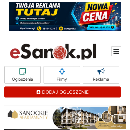
Ogłoszenia
Firmy
Reklama
DODAJ OGŁOSZENIE