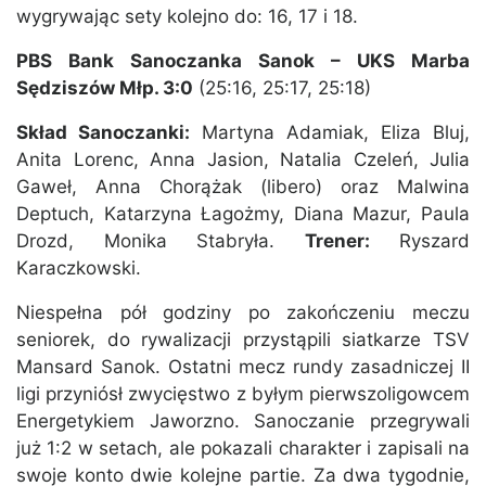
wygrywając sety kolejno do: 16, 17 i 18.
PBS Bank Sanoczanka Sanok – UKS Marba
Sędziszów Młp. 3:0
(25:16, 25:17, 25:18)
Skład Sanoczanki:
Martyna Adamiak, Eliza Bluj,
Anita Lorenc, Anna Jasion, Natalia Czeleń, Julia
Gaweł, Anna Chorążak (libero) oraz Malwina
Deptuch, Katarzyna Łagożmy, Diana Mazur, Paula
Drozd, Monika Stabryła.
Trener:
Ryszard
Karaczkowski.
Niespełna pół godziny po zakończeniu meczu
seniorek, do rywalizacji przystąpili siatkarze TSV
Mansard Sanok. Ostatni mecz rundy zasadniczej II
ligi przyniósł zwycięstwo z byłym pierwszoligowcem
Energetykiem Jaworzno. Sanoczanie przegrywali
już 1:2 w setach, ale pokazali charakter i zapisali na
swoje konto dwie kolejne partie. Za dwa tygodnie,