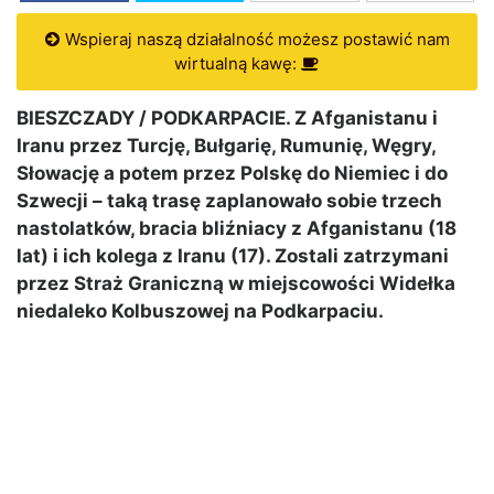
Wspieraj naszą działalność możesz postawić nam
wirtualną kawę:
BIESZCZADY / PODKARPACIE. Z Afganistanu i
Iranu przez Turcję, Bułgarię, Rumunię, Węgry,
Słowację a potem przez Polskę do Niemiec i do
Szwecji – taką trasę zaplanowało sobie trzech
nastolatków, bracia bliźniacy z Afganistanu (18
lat) i ich kolega z Iranu (17). Zostali zatrzymani
przez Straż Graniczną w miejscowości Widełka
niedaleko Kolbuszowej na Podkarpaciu.