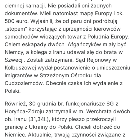
ciemnej karnacji. Nie posiadali oni żadnych
dokumentów. Mieli natomiast mapę Europy i ok.
500 euro. Wyjaśnili, że od paru dni podróżują
„stopem” korzystając z uprzejmości kierowców
samochodów wiozących towar z Południa Europy.
Celem eskapady dwóch Afgańczyków miały być
Niemcy, a kolega z Iranu udawał się do brata w
Szwecji. Zostali zatrzymani. Sąd Rejonowy w
Kolbuszowej wydał postanowienie o umieszczeniu
imigrantów w Strzeżonym Ośrodku dla
Cudzoziemców. Obecnie czeka ich wydalenie z
Polski.
Również, 30 grudnia br. funkcjonariusze SG z
Horyńca-Zdroju zatrzymali w m. Werchrata dwóch
ob. Iranu (31,34l.), którzy pieszo przekroczyli
granicę z Ukrainy do Polski. Chcieli dotrzeć do
Niemiec. Aktualnie, trwają czynności związane z