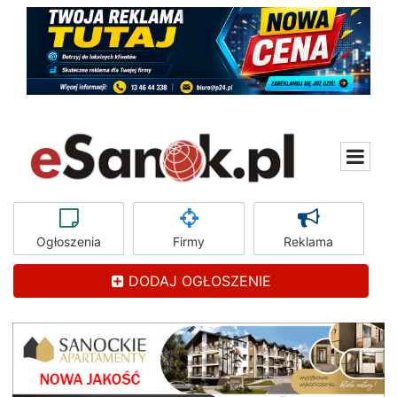
Ogłoszenia
Firmy
Reklama
DODAJ OGŁOSZENIE